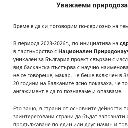
Уважаеми природозащ
Време е да си поговорим по-сериозно на те
В периода 2023-2026г., по инициатива на
сд
в партньорство с
Национален Природонауч
уникален за България проект свързан с изс
вид балканска пъстърва с научно наименов
не се говореше, макар, че беше включен в З
20 години на Балканите ясно показаха, че т
ангажимент е да го познаваме и опазваме.
Ето защо, в страни от основните дейности п
заинтерeсовани страни да бъдат запознати с
продължаване по един или друг начин и тов