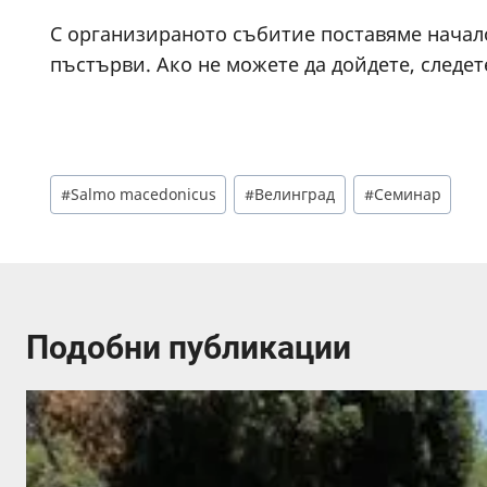
С организираното събитие поставяме начало
пъстърви. Ако не можете да дойдете, следе
Post
#
Salmo macedonicus
#
Велинград
#
Семинар
Tags:
Подобни публикации