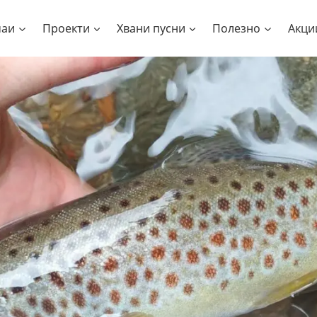
чаи
Проекти
Хвани пусни
Полезно
Акци