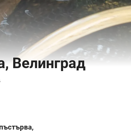
а, Велинград
6
пъстърва,