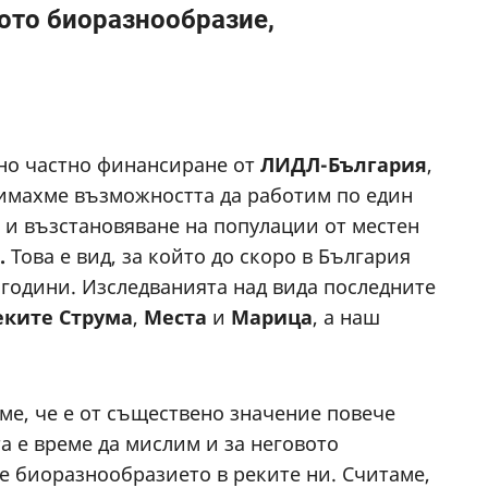
ото биоразнообразие,
но частно финансиране от
ЛИДЛ-България
,
 имахме възможността да работим по един
 и възстановяване на популации от местен
.
Това е вид, за който до скоро в България
 години. Изследванията над вида последните
еките
Струма
,
Места
и
Марица
, а наш
аме, че е от съществено значение повече
а е време да мислим и за неговото
е биоразнообразието в реките ни. Считаме,