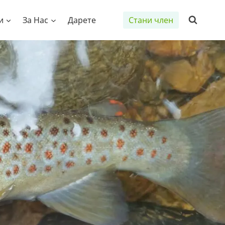
и
За Нас
Дарете
Стани член