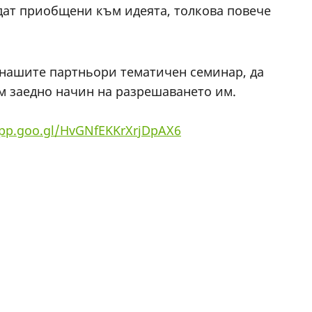
ъдат приобщени към идеята, толкова повече
и нашите партньори тематичен семинар, да
им заедно начин на разрешаването им.
app.goo.gl/HvGNfEKKrXrjDpAX6