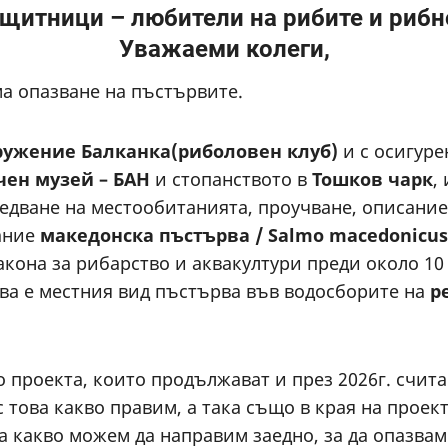
итници – любители на рибите и рибн
Уважаеми колеги,
ма опазване на пъстървите.
ружение Балканка(риболовен клуб)
и с осигуре
ен музей – БАН
и стопанството в
Тошков чарк
,
ледване на местообитанията, проучване, описание
ание
македонска пъстърва / Salmo macedonicus
акона за рибарство и аквакултури преди около 10
ова е местния вид пъстърва във водосборите на
р
о проекта, които продължават и през 2026г. счит
 това какво правим, а така също в края на проект
а какво можем да направим заедно, за да опазвам