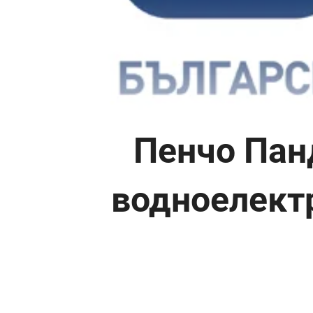
Пенчо Пан
водноелект