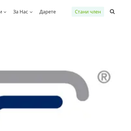
и
За Нас
Дарете
Стани член