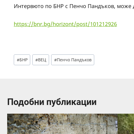
Интервюто по БНР с Пенчо Пандъков, може д
https://bnr.bg/horizont/post/101212926
Post
#
БНР
#
ВЕЦ
#
Пенчо Пандъков
Tags:
Подобни публикации