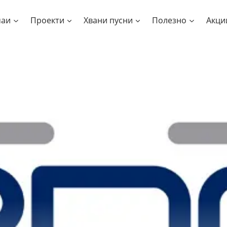
чаи
Проекти
Хвани пусни
Полезно
Акци