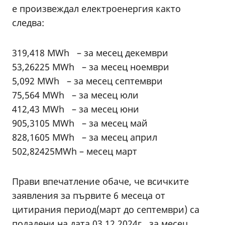
е произвеждал електроенергия както
следва:
319,418 MWh – за месец декември
53,26225 MWh – за месец ноември
5,092 MWh – за месец септември
75,564 MWh – за месец юли
412,43 MWh – за месец юни
905,3105 MWh – за месец май
828,1605 MWh – за месец април
502,82425MWh – месец март
Прави впечатление обаче, че всичките
заявления за първите 6 месеца от
цитирания период(март до септември) са
подадени на дата 03.12.2024г., за месец