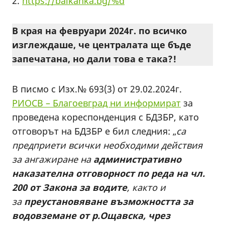
2.
https://balkanka.bg/%d
В края на февруари 2024г. по всичко
изглеждаше, че централата ще бъде
запечатана, но дали това е така?!
В писмо с Изх.№ 693(3) от 29.02.2024г.
РИОСВ – Благоевград ни информират
за
проведена кореспонденция с БДЗБР, като
отговорът на БДЗБР е бил следния: „
са
предприети всички необходими действия
за ангажиране на
административно
наказателна отговорност по реда на чл.
200 от Закона за водите
, както и
за
преустановяване възможността за
водовземане от р.Ощавска, чрез