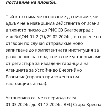
поставяне на пломби
„
Тъй като нямаме основание да смятаме, че
БДЗБР не е извършила действията описани
в тяхното писмо до РИОСВ Благоевград с
изх.№ДОИ-01-2-(7)/29.02.2024г., в търсене на
отгвори по случая отправихме ново
запитване до компетентната институция за
разяснение на това, което ние установяваме
от регистъра за издадени гаранции на
Агенцията за Устойчиво Енергийно
Развитие(справка приложена към
настоящия сигнал).
Установява се, че в периода след
01.03.2024г. до 31.12.2024г. ВЕЦ Стара Кресна