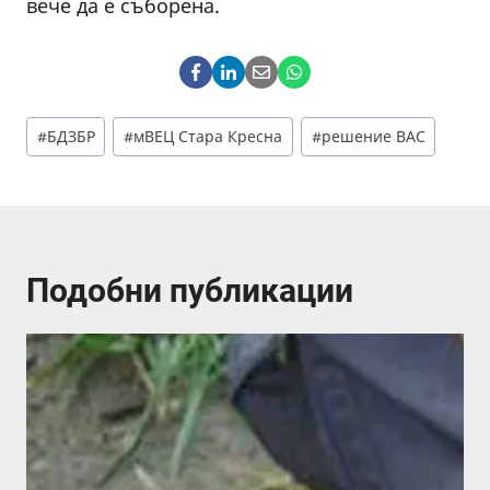
вече да е съборена.
Post
#
БДЗБР
#
мВЕЦ Стара Кресна
#
решение ВАС
Tags:
Подобни публикации