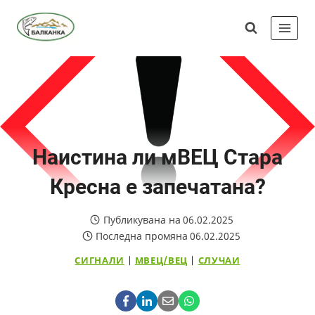
Skip
Сдружение
to
"Балканка"
content
Наистина ли мВЕЦ Стара
Кресна е запечатана?
Публикувана на
06.02.2025
Последна промяна
06.02.2025
СИГНАЛИ
|
МВЕЦ/ВЕЦ
|
СЛУЧАИ