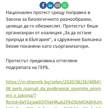
Национален протест срещу поправки в
Закона за биологичното разнообразии,
целящи да го обезмислят. Протестът беше
организиран от коалиция „За да остане
природа в БЪлгария“, а сдружение Балканка
бяхме поканени като съорганизатори.
Протестът предизвика оттегляне
подкрепата на ГЕРБ.
https://m.dnevnik.bg/zelen/2020/06/26/40841
08_gerb_niamali_da_podkrepiat_spornite_prom
eni_v_zakona/?
fbclid=IwY2xjawIOJTlleHRuA2FlbQIxMQABHUm