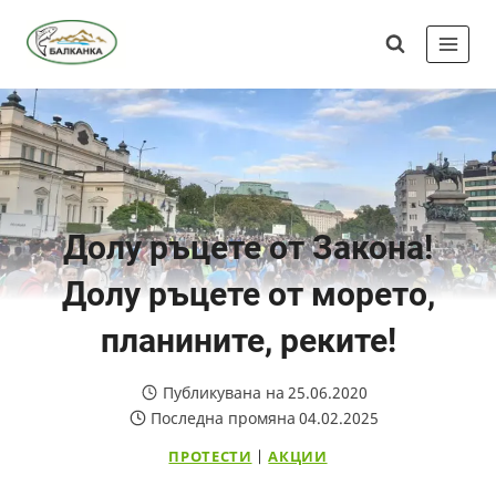
Skip
Сдружение
to
"Балканка"
content
Долу ръцете от Закона!
Долу ръцете от морето,
планините, реките!
Публикувана на
25.06.2020
Последна промяна
04.02.2025
ПРОТЕСТИ
|
АКЦИИ