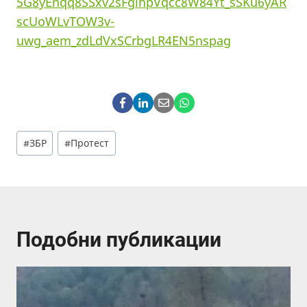
5G8yEnqq8SSxv2sFginpVqcc8W84Yt_sSKu6yAR
scUoWLvTOW3v-
uwg_aem_zdLdVxSCrbgLR4EN5nspag
Post
#
ЗБР
#
Протест
Tags:
Подобни публикации