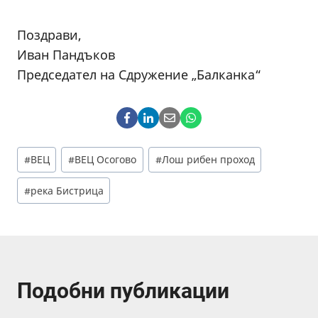
Поздрави,
Иван Пандъков
Председател на Сдружение „Балканка“
Post
#
ВЕЦ
#
ВЕЦ Осогово
#
Лош рибен проход
Tags:
#
река Бистрица
Подобни публикации