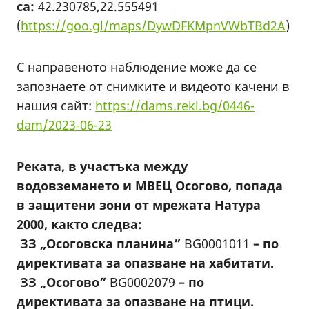
са:
42.230785,22.555491
(
https://goo.gl/maps/DywDFKMpnVWbTBd2A
)
С направеното наблюдение може да се
запознаете от снимките и видеото качени в
нашия сайт:
https://dams.reki.bg/0446-
dam/2023-06-23
Реката, в участъка между
водовземането и МВЕЦ Осогово, попада
в защитени зони от мрежата Натура
2000, както следва:
ЗЗ „Осоговска планина”
BG0001011
– по
директивата за опазване на хабитати.
ЗЗ „Осогово”
BG0002079
– по
директивата за опазване на птици.