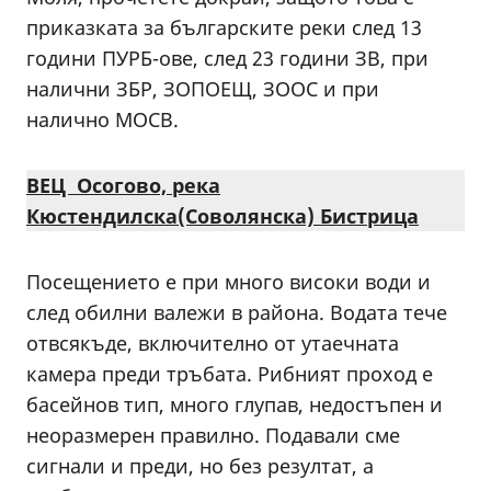
приказката за българските реки след 13
години ПУРБ-ове, след 23 години ЗВ, при
налични ЗБР, ЗОПОЕЩ, ЗООС и при
налично МОСВ.
ВЕЦ Осогово, река
Кюстендилска(Соволянска) Бистрица
Посещението е при много високи води и
след обилни валежи в района. Водата тече
отвсякъде, включително от утаечната
камера преди тръбата. Рибният проход е
басейнов тип, много глупав, недостъпен и
неоразмерен правилно. Подавали сме
сигнали и преди, но без резултат, а