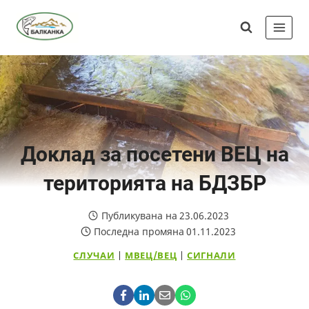
Skip
Сдружение
to
"Балканка"
content
Доклад за посетени ВЕЦ на
територията на БДЗБР
Публикувана на
23.06.2023
Последна промяна
01.11.2023
СЛУЧАИ
|
МВЕЦ/ВЕЦ
|
СИГНАЛИ