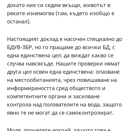
докато ние си седим вкъщи, животът в
реките изнемогва (там, където изобщо е
останал).
Настоящият доклад е насочен специално до
БДУВ-ЗБР, но го пращаме до всички БД, с
една единствена цел: да виждат какво се
случва навсякъде. Нашите проверки нямат
друга цел освен една единствена: опазване
на местообитанията, чрез повишаване на
информираността сред обществото и
компетентните органи и засилване
контрола над ползвателите на вода, защото
явно те не могат да се самоконтролират.
Моля, прочетете докрай, защото това е