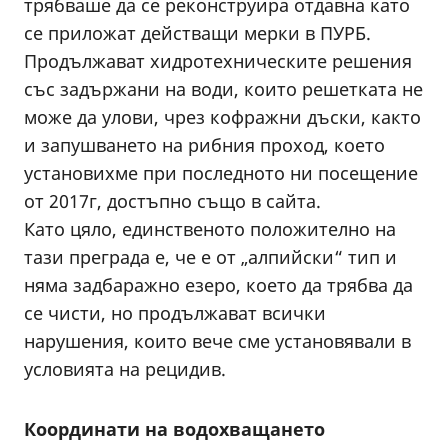
трябваше да се реконструира отдавна като
се приложат действащи мерки в ПУРБ.
Продължават хидротехническите решения
със задържани на води, които решетката не
може да улови, чрез кофражни дъски, както
и запушването на рибния проход, което
установихме при последното ни посещение
от 2017г, достъпно също в сайта.
Като цяло, единственото положително на
тази преграда е, че е от „алпийски“ тип и
няма задбаражно езеро, което да трябва да
се чисти, но продължават всички
нарушения, които вече сме установявали в
условията на рецидив.
Координати на водохващането