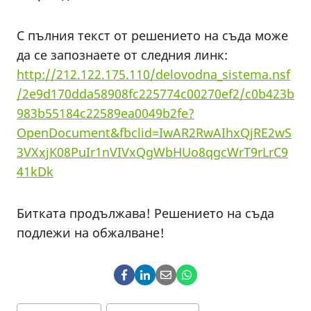
С пълния текст от решението на съда може
да се запознаете от следния линк:
http://212.122.175.110/delovodna_sistema.nsf
/2e9d170dda58908fc225774c00270ef2/c0b423b
983b55184c22589ea0049b2fe?
OpenDocument&fbclid=IwAR2RwAIhxQjRE2wS
3VXxjK08PuIr1nVIVxQgWbHUo8qgcWrT9rLrC9
41kDk
Битката продължава! Решението на съда
подлежи на обжалване!
Post