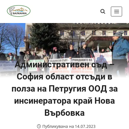
Skip
Сдружение
to
"Балканка"
content
Административен съд –
София област отсъди в
полза на Петругия ООД за
инсинератора край Нова
Върбовка
Публикувана на
14.07.2023