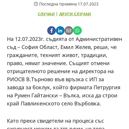
Последна промяна
17.07.2023
СЛУЧАИ
|
ДРУГИ СЛУЧАИ
На 12.07.2023г. съдията от Административен
съд – София Област, Емил Желев, реши, че
гражданите, техният живот, традиции,
право, нямат значение. Същият отмени
отрицателното решение на директора на
РИОСВ В.Търново във връзка с ИП за
завода за боклук, който фирмата Петрургия
на Румен Гайтански – Вълка, иска да строи
край Павликенското село Върбовка.
Като преки свидетели на процеса със
сигурност можем да твърдим, че това